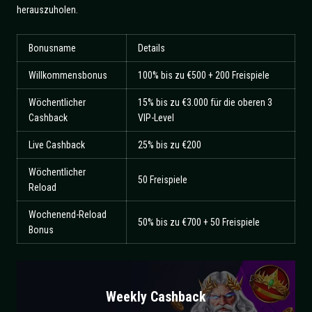
herauszuholen.
Bonusname
Details
Willkommensbonus
100% bis zu €500 + 200 Freispiele
Wöchentlicher
15% bis zu €3.000 für die oberen 3
Cashback
VIP-Level
Live Cashback
25% bis zu €200
Wöchentlicher
50 Freispiele
Reload
Wochenend-Reload
50% bis zu €700 + 50 Freispiele
Bonus
50% Highroller Bonus