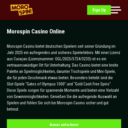
Sign Up
Morospin Casino Online
Morospin Casino bietet deutschen Spielern seit seiner Gründung im
Jahr 2025 ein aufregendes und sicheres Spielerlebnis. Mit einer Lizenz
aus Curaçao (Lizenznummer: OGL/2025/5724/3233) ist es ein
vertrauenswürdiger Ort für Unterhaltung. Das Casino bietet eine breite
Palette an Spielmöglichkeiten, darunter Tischspiele und Mini-Spiele,
die für jeden Geschmack etwas bieten. Besonders beliebt sind die
Slot-Spiele "Gates of Olympus 1000" und "Gold Cash Free Spins".
Diese Spiele sorgen für spannende Momente und bieten eine Vielzahl
von Gewinnmöglichkeiten. Genießen Sie die aufregende Auswahl an
Spielen und fühlen Sie sich bei Morospin Casino sicher und gut
betreut.
Bonus anfordern!