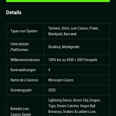
Details
Turniere, Slots, Live-Casino, Poker,
Typen von Spielen
Blackjack, Baccarat
Unterstützte
Desktop, Mobilgeräte
Plattformen
Willkommensbonus
100% bis zu €500 + 200 Freispiele
Kontowährungen
€
Name des Casinos
Morospin Casino
Gründungsjahr
2025
Lightning Dance, Boom City, Dragon
Tiger, Dream Catcher, Vegas Ball
Beliebte Live-
Bonanza, Snakes & Ladders Live,
Casino-Spiele