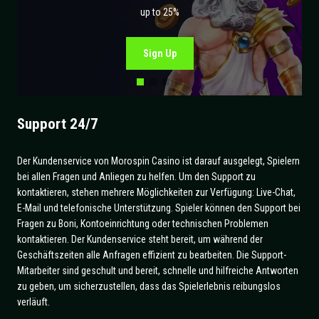
up to €500 Code: 50HIGH
Sign Up
Support 24/7
Der Kundenservice von Morospin Casino ist darauf ausgelegt, Spielern
bei allen Fragen und Anliegen zu helfen. Um den Support zu
kontaktieren, stehen mehrere Möglichkeiten zur Verfügung: Live-Chat,
E-Mail und telefonische Unterstützung. Spieler können den Support bei
Fragen zu Boni, Kontoeinrichtung oder technischen Problemen
kontaktieren. Der Kundenservice steht bereit, um während der
Geschäftszeiten alle Anfragen effizient zu bearbeiten. Die Support-
Mitarbeiter sind geschult und bereit, schnelle und hilfreiche Antworten
zu geben, um sicherzustellen, dass das Spielerlebnis reibungslos
verläuft.